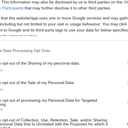
. This information may also be disclosed by us to third parties on the
IA
Sz
Participants
that may further disclose it to other third parties.
fel
Ele
 that this website/app uses one or more Google services and may gath
Ele
including but not limited to your visit or usage behaviour. You may click 
Szo
 to Google and its third-party tags to use your data for below specifi
Fra
ogle consent section.
Érd
Rol
l Data Processing Opt Outs
Ola
lak
o opt-out of the Sharing of my personal data.
Zol
In
Ola
Szo
o opt-out of the Sale of my Personal Data.
Klá
Ola
In
Ola
to opt-out of processing my Personal Data for Targeted
Ola
ing.
Ola
In
201
sze
o opt-out of Collection, Use, Retention, Sale, and/or Sharing
ersonal Data that Is Unrelated with the Purposes for which it
Jos
lected.