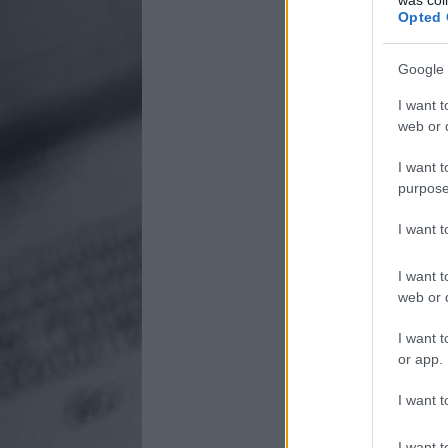
Opted 
Google 
I want t
web or d
I want t
purpose
I want 
I want t
web or d
I want t
or app.
I want t
I want t