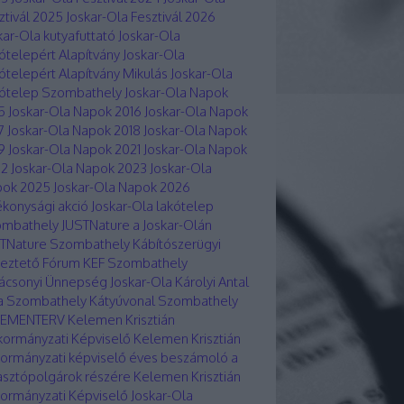
ztivál 2025
Joskar-Ola Fesztivál 2026
kar-Ola kutyafuttató
Joskar-Ola
ótelepért Alapítvány
Joskar-Ola
ótelepért Alapítvány Mikulás
Joskar-Ola
ótelep Szombathely
Joskar-Ola Napok
5
Joskar-Ola Napok 2016
Joskar-Ola Napok
7
Joskar-Ola Napok 2018
Joskar-Ola Napok
9
Joskar-Ola Napok 2021
Joskar-Ola Napok
22
Joskar-Ola Napok 2023
Joskar-Ola
ok 2025
Joskar-Ola Napok 2026
ékonysági akció Joskar-Ola lakótelep
ombathely
JUSTNature a Joskar-Olán
TNature Szombathely
Kábítószerügyi
eztető Fórum KEF Szombathely
ácsonyi Ünnepség Joskar-Ola
Károlyi Antal
a Szombathely
Kátyúvonal Szombathely
LEMENTERV
Kelemen Krisztián
ormányzati Képviselő
Kelemen Krisztián
ormányzati képviselő éves beszámoló a
asztópolgárok részére
Kelemen Krisztián
ormányzati Képviselő Joskar-Ola