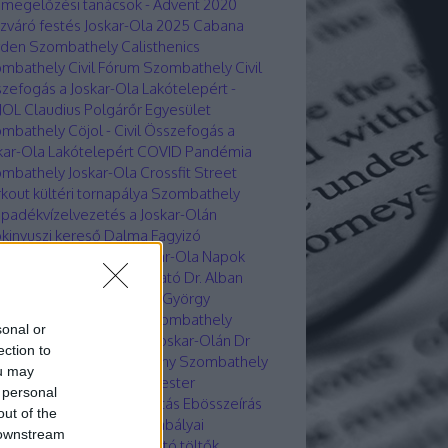
megelőzési tanácsok - Advent 2020
zváró festés Joskar-Ola 2025
Cabana
den Szombathely
Calisthenics
ombathely
Civil Fórum Szombathely
Civil
zefogás a Joskar-Ola Lakótelepért -
JOL
Claudius Polgárőr Egyesület
ombathely
Cöjol - Civil Összefogás a
kar-Ola Lakótelepért
COVID Pandémia
mbathely Joskar-Ola
Crossfit Street
kout kültéri tornapálya Szombathely
padékvízelvezetés a Joskar-Olán
kinyuszi kereső
Dalma Fagyizó
ombathely
Dr. Alban Joskar-Ola Napok
6
Dr. Alban Sajtótájékoztató
Dr. Alban
ombathelyen
Dr. Ipkovich György
ormányzati képviselő Szombathely
sonal or
gprevenciós előadás a Joskar-Olán
Dr
ection to
yás Ferenc Rendőrkapitány Szombathely
ou may
Nemény András Polgármester
 personal
ombathely
E.on tájékoztatás
Ebösszeírás
out of the
ombathelyen
Ebtartás szabályai
 downstream
ombathely
Elektromos autó töltők