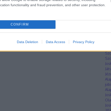
Hor
cation functionality and fraud prevention, and other user protection.
Sz
Hun
áll
201
CONFIRM
Jos
Bar
sze
Data Deletion
Data Access
Privacy Policy
LED
Szo
Sz
Szo
Jos
Ját
Jéz
Ala
jub
Ala
Jos
Ola
Jos
20