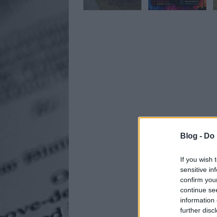
Blog -
Do 
If you wish 
sensitive in
confirm you
continue se
information 
further disc