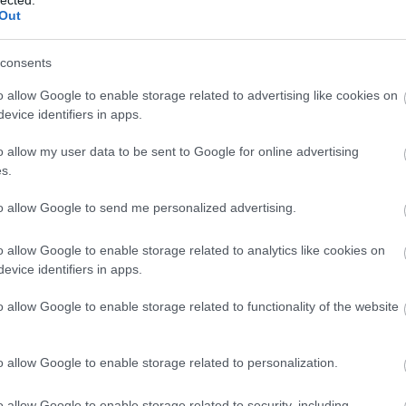
vig
Out
Sz
Jos
consents
Haj
Föl
o allow Google to enable storage related to advertising like cookies on
For
evice identifiers in apps.
Sz
Jos
o allow my user data to be sent to Google for online advertising
Gaz
s.
Sz
Sz
to allow Google to send me personalized advertising.
Szo
Sz
o allow Google to enable storage related to analytics like cookies on
Haj
evice identifiers in apps.
Sz
Has
o allow Google to enable storage related to functionality of the website
Ház
Mag
Sz
o allow Google to enable storage related to personalization.
Hor
Hor
o allow Google to enable storage related to security, including