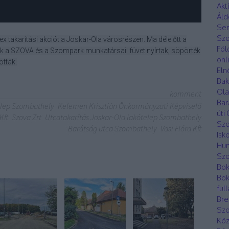
Akt
Áld
Ser
Sz
x takarítási akciót a Joskar-Ola városrészen. Ma délelőtt a
Föl
k a SZOVA és a Szompark munkatársai: füvet nyírtak, söpörték
onl
ották.
Eln
Bak
Ola
komment
Bar
elep Szombathely
Kelemen Krisztián Önkormányzati Képviselő
úti
Kft
Szova Zrt
Utcatakarítás Joskar-Ola lakótelep Szombathely
Sz
Barátság utca Szombathely
Vasi Flóra Kft
Isk
Hun
Szo
Bok
Bok
ful
Bre
Sz
Köz