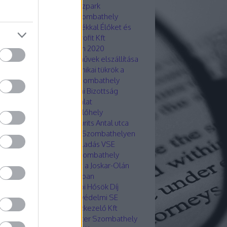
yázzunk egymásra!
Fitneszpark
ombathely
Fogadóóra Szombathely
kar-Ola lakótelep
Fogyatékkal Élőket és
léktalanokat Ellátó Nonprofit Kft
drengés Horvátországban 2020
galomra alkalmatlan járművek elszállítása
ombathely
Forgalomtechnikai tükrök a
kar-Olán
Gázbizottság Szombathely
dasági és Városstratégiai Bizottság
ombathely
Gázfelülvizsgálat
ombathelyen
Gyalogátkelőhely
mbathely Hunyadi út
Gyurits Antal utca
ombathely
Hajléktalanok Szombathelyen
nal utca Szombathely
Haladás VSE
ombathely
Hárofit KHE Szombathely
znált sütőolaj gyűjtőpont a Joskar-Olán
hoz megyünk! Biztonságban
yarországon.
Hétköznapi Hősök Díj
ombathely
Hobbisták Önvédelmi SE
váth & Horváth Társasházkezelő Kft
váth Soma Alpolgármester Szombathely