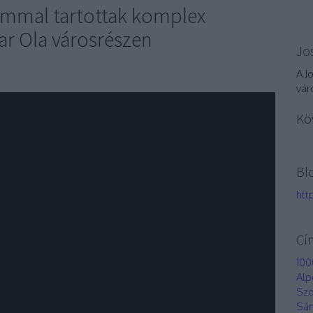
ommal tartottak komplex
kar Ola városrészen
Jo
A J
vár
Kö
Bl
htt
Cí
100
Alp
Szo
Sán