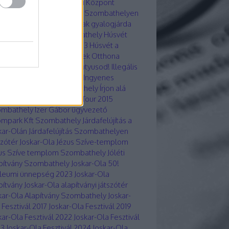
vát Nemzetiségi Oktatási Központ
ombathely
Hőségriasztás Szombathelyen
yadi utcai Gyöngyös-patak gyalogjárda
apota
Hunyadú út Szombathely
Húsvét
7
Húsvét 2019
Húsvét 2023
Húsvét a
kar-Ola lakótelepen
Idősek Otthona
átság utca
Így neveld a kutyusod!
Illegális
métlerakó Szombathely
Ingyenes
csere program Szombathely
Írjon alá
mbathelyért!
Iron Cross Tour 2015
ombathely
Izer Gábor ügyvezető
mpark Kft Szombathely
Járdafelújítás a
kar-Olán
Járdafelújítás Szombathelyen
szótér Joskar-Ola
Jézus Szíve-templom
us Szíve templom Szombathely
Jóléti
pítvány Szombathely
Joskar-Ola 50!
ileumi ünnepség 2023
Joskar-Ola
pítvány
Joskar-Ola alapítványi játszótér
kar-Ola Alapítvány Szombathely
Joskar-
 Fesztivál 2017
Joskar-Ola Fesztivál 2019
kar-Ola Fesztivál 2022
Joskar-Ola Fesztivál
23
Joskar-Ola Fesztivál 2024
Joskar-Ola