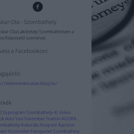
skar-Ola - Szombathely
oskar-Ola Lakótelep Szombathelyen a
osi Képviselő szemével.
vess a Facebookon!
ogajánló:
p://kelemenkrisztian.blog.hu/
mkék
0 fa program Szombathely
41. Volvo
ok Autó Vasi Vasember Triatlon
AGORA
mbathelyi Kulturális Központ
Ágoston
dor Közterület-Felügyelet Szombathely