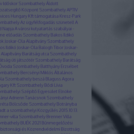
ív Időskor Szombathely
Áldott
ozatsegítő Központ Szombathely
APTIV
vices Hungary Kft támogatása Kresz-Park
ombathely
Az ügyfélfogadás szünetel!
A
d Napja
A városi kutyatartás szabályai -
ine előadás Szombathely
Bakos Ildikó
ök Joskar-Ola Alapítvány Szombathely
os Ildikó Joskar-Ola
Balogh Tibor Joskar-
 Alapítvány
Barátság utca Szombathely
átság úti játszótér Szombathely
Barátság
 Óvoda Szombathely
Batthyány Erzsébet
ombathely
Bercsényi Miklós Általános
ola Szombathely
beszá
Blaguss Agora
gary Kft Szombathely
Bődi Lívia
mbathelyi Szépítő Egyesület Elnöke
ányi Adrienn Tanácsnok Szombathely
réta Bölcsőde Szombathely
Botrányba
ladt a szombathelyi Közgyűlés 2015.10.13.
nner-villa Szombathely
Brenner Villa
ombathely
BUÉK 2021
Bűnmegelőzési
biztonsági és Közrendvédelmi Bizottság