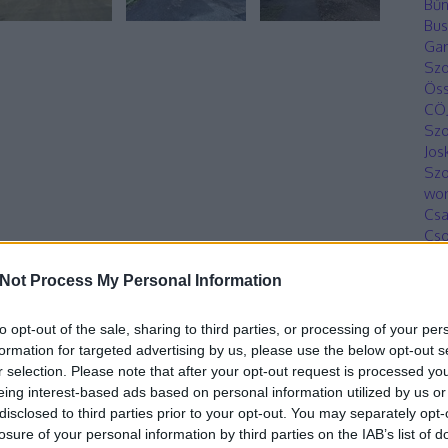
Bűn
Bus
Gar
Sz
Öss
CÖ
Sz
Jos
Szo
wor
Csa
Cso
Sz
201
Not Process My Personal Information
Sz
önk
to opt-out of the sale, sharing to third parties, or processing of your per
Dro
formation for targeted advertising by us, please use the below opt-out s
Gul
r selection. Please note that after your opt-out request is processed y
Dr 
eing interest-based ads based on personal information utilized by us or
Sz
disclosed to third parties prior to your opt-out. You may separately opt-
Sz
losure of your personal information by third parties on the IAB’s list of
Sz