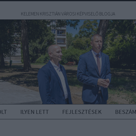
KELEMEN KRISZTIÁN VÁROSI KÉPVISELŐ BLOGJA
OLT
ILYEN LETT
FEJLESZTÉSEK
BESZÁ