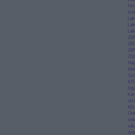
Fes
Jos
Lak
Lak
Lak
201
201
201
20
Nap
Jót
Sz
JUS
Egy
Kar
utc
KE
Önk
önk
vál
ónk