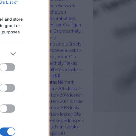
B’s List of
ombathelyen
Elektromos kerekesszék
töltési lehetőség Szombathelyen
ktromos töltő Joskar-Ola Szombathely
er and store
ktronikai hulladékgyűjtés Joskar-Ola
Éljen
to grant or
mbathely! Egyesület
Éljen Szombathely!
ed purposes
kció
ÉNYKK Zrt Szombathely
ekegyeztető Tanács Szombathely
Erdélyi
ika Szombathely
f
Fák metszése a Joskar-
 lakótelepen
Fák ültetése a Joskar-Ola
ótelepen
Falco Zrt Szombathely
Farkas
tán Boci Emléked örök
Faültetés a Joskar-
 lakótelepen
FEHE Kft
Féhe Kft
mbathely Közfoglalkoztatás Németh
ra Ügyvezető
Fejlesztési terv 2015 Joskar-
 Szombathely
Fejlesztési terv 2016 Joskar-
 Szombathely
Fejlesztési terv 2017 Joskar-
 Szombathely
Fejlesztési terv 2018 Joskar-
 Szombathely
Fejlesztési terv Joskar-Ola
7
Fekete Szabolcs Benedek segédpüspök
ntelése 2022 Szombathely
Felújítások a
kar-Ola lakótelepen
Figyeljünk és