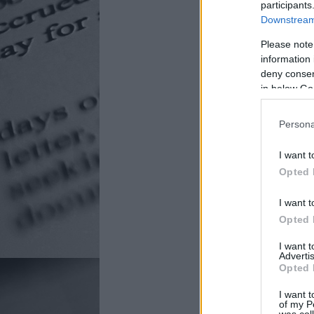
participants
Downstream 
Please note
information 
deny consent
in below Go
Persona
I want t
Opted 
I want t
Opted 
I want 
Advertis
Opted 
I want t
of my P
was col