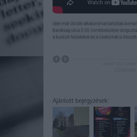
Idén már ötödik alkalommal tartottak komple
Barátság utca 2-20. tömbbelsőben dolgozta
a burkolt felületeket és a csatornát is kitisztít
Joskar-Ola Lakót
SZOMPARK 
Ajánlott bejegyzések: