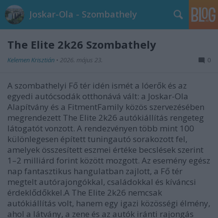
Joskar-Ola - Szombathely
The Elite 2k26 Szombathely
Kelemen Krisztián
•
2026. május 23.
0
A szombathelyi Fő tér idén ismét a lóerők és az
egyedi autócsodák otthonává vált: a Joskar-Ola
Alapítvány és a FitmentFamily közös szervezésében
megrendezett The Elite 2k26 autókiállítás rengeteg
látogatót vonzott. A rendezvényen több mint 100
különlegesen épített tuningautó sorakozott fel,
amelyek összesített eszmei értéke becslések szerint
1–2 milliárd forint között mozgott. Az esemény egész
nap fantasztikus hangulatban zajlott, a Fő tér
megtelt autórajongókkal, családokkal és kíváncsi
érdeklődőkkel.A The Elite 2k26 nemcsak
autókiállítás volt, hanem egy igazi közösségi élmény,
ahol a látvány, a zene és az autók iránti rajongás