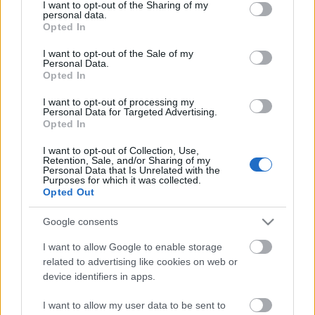
not limited to your visit or usage behaviour. You may click to
I want to opt-out of the Sharing of my
personal data.
grant or deny consent to Google and its third-party tags to
Opted In
use your data for below specified purposes in below Google
consent section.
I want to opt-out of the Sale of my
Personal Data.
Opted In
I want to opt-out of processing my
Personal Data for Targeted Advertising.
Opted In
I want to opt-out of Collection, Use,
Retention, Sale, and/or Sharing of my
Personal Data that Is Unrelated with the
Purposes for which it was collected.
Opted Out
Címkék:
Kelemen Krisztián ónkormányzati Képviselő Joskar-
Google consents
Ola Lakótelep
Joskar-Ola Alapítvány Szombathely
I want to allow Google to enable storage
related to advertising like cookies on web or
device identifiers in apps.
I want to allow my user data to be sent to
Ajánlott bejegyzések: