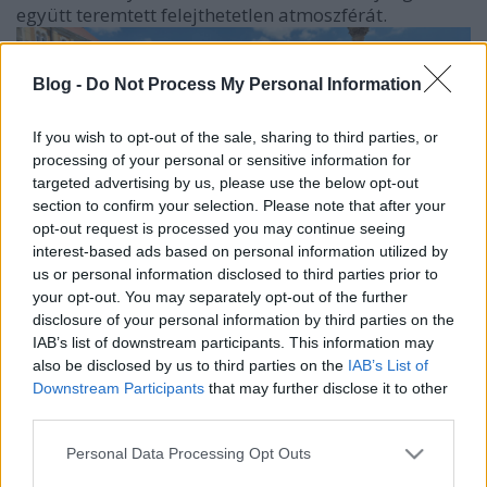
együtt teremtett felejthetetlen atmoszférát.
Blog -
Do Not Process My Personal Information
If you wish to opt-out of the sale, sharing to third parties, or
processing of your personal or sensitive information for
targeted advertising by us, please use the below opt-out
section to confirm your selection. Please note that after your
opt-out request is processed you may continue seeing
interest-based ads based on personal information utilized by
us or personal information disclosed to third parties prior to
your opt-out. You may separately opt-out of the further
disclosure of your personal information by third parties on the
IAB’s list of downstream participants. This information may
also be disclosed by us to third parties on the
IAB’s List of
Downstream Participants
that may further disclose it to other
third parties.
Please note that this website/app uses one or more Google
Personal Data Processing Opt Outs
services and may gather and store information including but