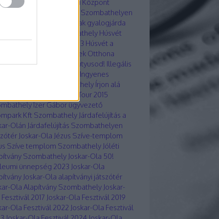
vát Nemzetiségi Oktatási Központ
ombathely
Hőségriasztás Szombathelyen
yadi utcai Gyöngyös-patak gyalogjárda
apota
Hunyadú út Szombathely
Húsvét
7
Húsvét 2019
Húsvét 2023
Húsvét a
kar-Ola lakótelepen
Idősek Otthona
átság utca
Így neveld a kutyusod!
Illegális
métlerakó Szombathely
Ingyenes
csere program Szombathely
Írjon alá
mbathelyért!
Iron Cross Tour 2015
ombathely
Izer Gábor ügyvezető
mpark Kft Szombathely
Járdafelújítás a
kar-Olán
Járdafelújítás Szombathelyen
szótér Joskar-Ola
Jézus Szíve-templom
us Szíve templom Szombathely
Jóléti
pítvány Szombathely
Joskar-Ola 50!
ileumi ünnepség 2023
Joskar-Ola
pítvány
Joskar-Ola alapítványi játszótér
kar-Ola Alapítvány Szombathely
Joskar-
 Fesztivál 2017
Joskar-Ola Fesztivál 2019
kar-Ola Fesztivál 2022
Joskar-Ola Fesztivál
23
Joskar-Ola Fesztivál 2024
Joskar-Ola