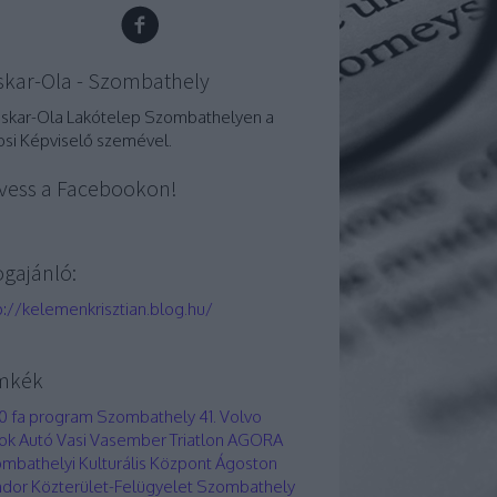
skar-Ola - Szombathely
oskar-Ola Lakótelep Szombathelyen a
osi Képviselő szemével.
vess a Facebookon!
ogajánló:
p://kelemenkrisztian.blog.hu/
mkék
0 fa program Szombathely
41. Volvo
ok Autó Vasi Vasember Triatlon
AGORA
mbathelyi Kulturális Központ
Ágoston
dor Közterület-Felügyelet Szombathely