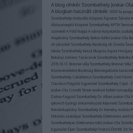
A blog címkéi:
Szombathely
Joskar-Ol
A blogban használt címkék:
1000 fa prog
Szombathelyi Kulturális Központ
Ágoston Sándor K
Áldozatsegítő Központ Szombathely
APTIV Servic
szünetel!
A Föld Napja
A városi kutyatartás szabál
Alapítvány Szombathely
Bakos Ildikó Joskar-Ola
Ba
úti játszótér Szombathely
Barátság úti Óvoda Szo
Iskola Szombathely
beszá
Blaguss Agora Hungary 
Bokányi Adrienn Tanácsnok Szombathely
Bokréta 
2015.10.13.
Brenner-villa Szombathely
Brenner Vill
Közrendvédelmi Bizottság
Bűnmegelőzési tanácso
Szombathely
Calisthenics Szombathely
Civil Fóru
Claudius Polgárőr Egyesület Szombathely
Cöjol - 
Joskar-Ola
Crossfit Street workout kültéri tornapá
Dalma Fagyizó Szombathely
Dr. Alban Joskar-Ola
Ipkovich György önkormányzati képviselő Szombat
Rendőrkapitány Szombathely
Dr Nemény András P
Ebtartás szabályai Szombathely
Elektromos autó t
Szombathelyen
Elektromos töltő Joskar-Ola Szomb
Egyesület
Éljen Szombathely! Frakció
ÉNYKK Zrt S