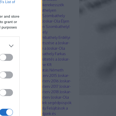
B’s List of
ombathelyen
Elektromos kerekesszék
töltési lehetőség Szombathelyen
ktromos töltő Joskar-Ola Szombathely
er and store
ktronikai hulladékgyűjtés Joskar-Ola
Éljen
to grant or
mbathely! Egyesület
Éljen Szombathely!
ed purposes
kció
ÉNYKK Zrt Szombathely
ekegyeztető Tanács Szombathely
Erdélyi
ika Szombathely
f
Fák metszése a Joskar-
 lakótelepen
Fák ültetése a Joskar-Ola
ótelepen
Falco Zrt Szombathely
Farkas
tán Boci Emléked örök
Faültetés a Joskar-
 lakótelepen
FEHE Kft
Féhe Kft
mbathely Közfoglalkoztatás Németh
ra Ügyvezető
Fejlesztési terv 2015 Joskar-
 Szombathely
Fejlesztési terv 2016 Joskar-
 Szombathely
Fejlesztési terv 2017 Joskar-
 Szombathely
Fejlesztési terv 2018 Joskar-
 Szombathely
Fejlesztési terv Joskar-Ola
7
Fekete Szabolcs Benedek segédpüspök
ntelése 2022 Szombathely
Felújítások a
kar-Ola lakótelepen
Figyeljünk és