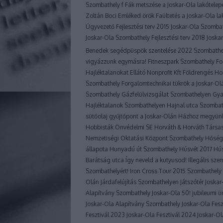
Szombathely
f
Fák metszése a Joskar-Ola lakótele
Zoltán Boci Emléked örök
Faültetés a Joskar-Ola l
Ügyvezető
Fejlesztési terv 2015 Joskar-Ola Szomba
Joskar-Ola Szombathely
Fejlesztési terv 2018 Josk
Benedek segédpüspök szentelése 2022 Szombath
vigyázzunk egymásra!
Fitneszpark Szombathely
Fo
Hajléktalanokat Ellátó Nonprofit Kft
Földrengés H
Szombathely
Forgalomtechnikai tükrök a Joskar-O
Szombathely
Gázfelülvizsgálat Szombathelyen
Gya
Hajléktalanok Szombathelyen
Hajnal utca Szomba
sütőolaj gyűjtőpont a Joskar-Olán
Házhoz megyünk
Hobbisták Önvédelmi SE
Horváth & Horváth Társa
Nemzetiségi Oktatási Központ Szombathely
Hőség
állapota
Hunyadú út Szombathely
Húsvét 2017
Hú
Barátság utca
Így neveld a kutyusod!
Illegális sz
Szombathelyért!
Iron Cross Tour 2015 Szombathely
Olán
Járdafelújítás Szombathelyen
Játszótér Joska
Alapítvány Szombathely
Joskar-Ola 50! jubileumi
Joskar-Ola Alapítvány Szombathely
Joskar-Ola Fesz
Fesztivál 2023
Joskar-Ola Fesztivál 2024
Joskar-Ol