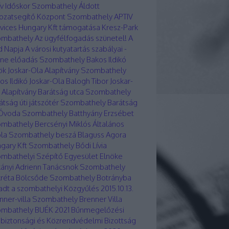
ív Időskor Szombathely
Áldott
ozatsegítő Központ Szombathely
APTIV
vices Hungary Kft támogatása Kresz-Park
ombathely
Az ügyfélfogadás szünetel!
A
d Napja
A városi kutyatartás szabályai -
ine előadás Szombathely
Bakos Ildikó
ök Joskar-Ola Alapítvány Szombathely
os Ildikó Joskar-Ola
Balogh Tibor Joskar-
 Alapítvány
Barátság utca Szombathely
átság úti játszótér Szombathely
Barátság
 Óvoda Szombathely
Batthyány Erzsébet
ombathely
Bercsényi Miklós Általános
ola Szombathely
beszá
Blaguss Agora
gary Kft Szombathely
Bődi Lívia
mbathelyi Szépítő Egyesület Elnöke
ányi Adrienn Tanácsnok Szombathely
réta Bölcsőde Szombathely
Botrányba
ladt a szombathelyi Közgyűlés 2015.10.13.
nner-villa Szombathely
Brenner Villa
ombathely
BUÉK 2021
Bűnmegelőzési
biztonsági és Közrendvédelmi Bizottság