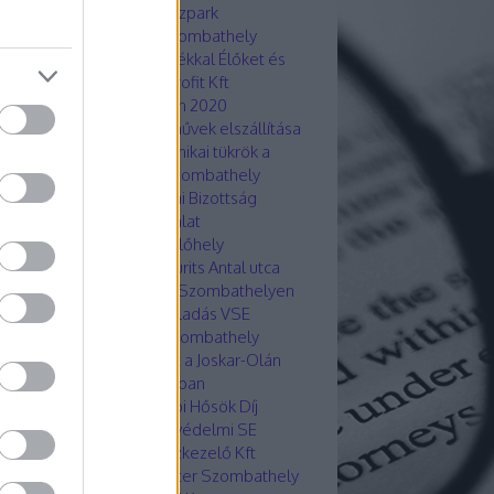
yázzunk egymásra!
Fitneszpark
ombathely
Fogadóóra Szombathely
kar-Ola lakótelep
Fogyatékkal Élőket és
léktalanokat Ellátó Nonprofit Kft
drengés Horvátországban 2020
galomra alkalmatlan járművek elszállítása
ombathely
Forgalomtechnikai tükrök a
kar-Olán
Gázbizottság Szombathely
dasági és Városstratégiai Bizottság
ombathely
Gázfelülvizsgálat
ombathelyen
Gyalogátkelőhely
mbathely Hunyadi út
Gyurits Antal utca
ombathely
Hajléktalanok Szombathelyen
nal utca Szombathely
Haladás VSE
ombathely
Hárofit KHE Szombathely
znált sütőolaj gyűjtőpont a Joskar-Olán
hoz megyünk! Biztonságban
yarországon.
Hétköznapi Hősök Díj
ombathely
Hobbisták Önvédelmi SE
váth & Horváth Társasházkezelő Kft
váth Soma Alpolgármester Szombathely