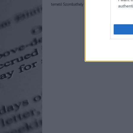
temető Szombathely
Békés Karácsonyt!
authenti