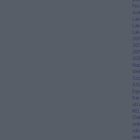
Fes
Jos
Lak
Lak
Lak
201
201
201
20
Nap
Jót
Sz
JUS
Egy
Kar
utc
KE
Önk
önk
vál
ónk