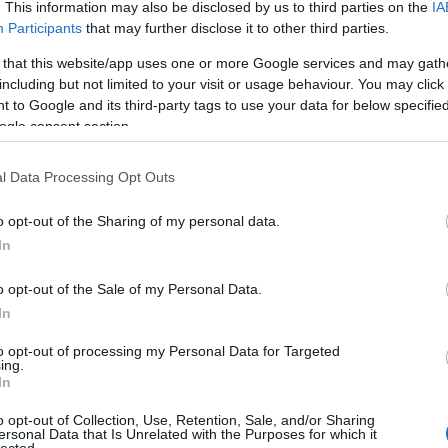
 Óvoda
Mikes Kelemen utca Szombathely
Mikulás 2015
Mikulás 2016
. This information may also be disclosed by us to third parties on the
IA
Sz
Participants
that may further disclose it to other third parties.
2021
Mikulás 2022
Miyawaki minierdő Szombathelyen
Napsugár Óvoda
fel
y
Nemeth Ákos Tnácsnok Szombathely
Nőnap a Joskar-Olán
Nulla
Ele
 that this website/app uses one or more Google services and may gath
021
Okos zebra
Oktatási és Szociális Bizottság Szombathely
Önkéntes
Ele
including but not limited to your visit or usage behaviour. You may click 
ztások 2014
Önkormányzati választás 2024
Önkormányzati választás
Szo
 to Google and its third-party tags to use your data for below specifi
ati választás Szombathely Joskar-Ola 2019
Online Közmeghallgatás
Fra
ogle consent section.
thely
Padok kihelyezése a Joskar-Olán
Parkfenntartás Szombathely
Érd
ek feltöltése
Parkolók építése a Joskar-Ola lakótelepen
Pázmány Péter
Rol
l Data Processing Opt Outs
országi földrengés károsultjainak
Piac Szombathely
Pihenőpark
Ola
e "Vas Megye "
Polákovics Marietta Szombathelyi Vásárcsarnok
lak
o opt-out of the Sharing of my personal data.
skar-Ola lakótelep Szombathely
Polgárőrség Szombathely
Reguly Antal
Zol
In
ekreációs tornapálya Szombathely
Rendőrség Joskar-Ola lakótelep
Ola
Szo
ltetés a Joskar-Olán 2017
SafeXOne típusú "intelligens zebra rendszer" a
o opt-out of the Sale of my Personal Data.
Klá
 REHAB-TEAM Nonprofit Kft
Savaria Történelmi Karnevál
Schauermann
Ola
In
ly
Sebességkorlátozás a Joskar-Ola lakótelepen
Sportolási lehetőségek a
Ola
badfi Zoltán Tourinform Iroda Szombathely
Szabó Éva Sétány
to opt-out of processing my Personal Data for Targeted
Ola
v hulladékgyűjtés Szombathely
Szent Györgyi Iskola Szombathely
Szent
ing.
Ola
telep 2016
Szent Márton Emlékév Szombathely 2016
Szent Márton Év
In
201
ent Márton Templom
Szent Márton Templom Szombathely
Szent Márton
sze
o opt-out of Collection, Use, Retention, Sale, and/or Sharing
tcai Orvosi Rendelő
Szépítsük együtt Szombathelyt!
Szépkorúak
ersonal Data that Is Unrelated with the Purposes for which it
Jos
ely
Szőkeföldi utca Szombathely
Szőllősi Egyházközség
Szőlősi Plébánia
lected.