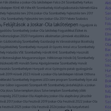
pen
Fák ültetése a Joskar-Ola lakótelepen
Falco Zrt Szombathely
Farkas
Akt
Áld
akótelepen
FEHE Kft
Féhe Kft Szombathely Közfoglalkoztatás Németh Klára
Ser
thely
Fejlesztési terv 2016 Joskar-Ola Szombathely
Fejlesztési terv 2017
Sz
ar-Ola Szombathely
Fejlesztési terv Joskar-Ola 2017
Fekete Szabolcs
Felújítások a Joskar-Ola lakótelepen
Föl
ely
Figyeljünk és
onl
gadóóra Szombathely Joskar-Ola lakótelep
Fogyatékkal Élőket és
Eln
orvátországban 2020
Forgalomra alkalmatlan járművek elszállítása
Bak
lán
Gázbizottság Szombathely
Gazdasági és Városstratégiai Bizottság
Ola
logátkelőhely Szombathely Hunyadi út
Gyurits Antal utca Szombathely
Bar
thely
Haladás VSE Szombathely
Hárofit KHE Szombathely
Használt
úti
! Biztonságban Magyarországon.
Hétköznapi Hősök Díj Szombathely
Sz
sházkezelő Kft
Horváth Soma Alpolgármester Szombathely
Horvát
Isk
riasztás Szombathelyen
Hunyadi utcai Gyöngyös-patak gyalogjárda
Hun
svét 2019
Húsvét 2023
Húsvét a Joskar-Ola lakótelepen
Idősek Otthona
Szo
emétlerakó Szombathely
Ingyenes LEDcsere program Szombathely
Írjon alá
Bok
Izer Gábor ügyvezető Szompark Kft Szombathely
Járdafelújítás a Joskar-
Bok
r-Ola
Jézus Szíve-templom
Jézus Szíve templom Szombathely
Jóléti
ful
 ünnepség 2023
Joskar-Ola Alapítvány
Joskar-Ola alapítványi játszótér
Bre
Sz
tivál 2017
Joskar-Ola Fesztivál 2019
Joskar-Ola Fesztivál 2022
Joskar-Ola
Köz
a Fesztivál 2025
Joskar-Ola Fesztivál 2026
Joskar-Ola kutyafuttató