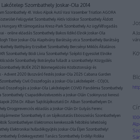
a Lakótelep Szombathely
Joskar-Ola 2014
ram Szombathely
41. Volvo Alpok Autó Vasi Vasember Triatlon
AGORA
özterület-Felügyelet Szombathely
Aktív Időskor Szombathely
Áldott
Jo
es Hungary Kft támogatása Kresz-Park Szombathely
Az ügyfélfogadás
A J
yai - online előadás Szombathely
Bakos Ildikó Elnök Joskar-Ola
vár
logh Tibor Joskar-Ola Alapítvány
Barátság utca Szombathely
Barátság
mbathely
Batthyány Erzsébet Szombathely
Bercsényi Miklós Általános
Kö
Kft Szombathely
Bődi Lívia Szombathelyi Szépítő Egyesület Elnöke
Bölcsőde Szombathely
Botrányba fulladt a szombathelyi Közgyűlés
a Szombathely
BUÉK 2021
Bűnmegelőzési Közbiztonsági és
k - Advent 2020
Buszváró festés Joskar-Ola 2025
Cabana Garden
Bl
m Szombathely
Civil Összefogás a Joskar-Ola Lakótelepért - CÖJOL
htt
Civil Összefogás a Joskar-Ola Lakótelepért
COVID Pandémia Szombathely
lya Szombathely
Csapadékvízelvezetés a Joskar-Olán
Csokinyuszi kereső
 Napok 2016
Dr. Alban Sajtótájékoztató
Dr. Alban Szombathelyen
Dr.
Cí
hely
Drogprevenciós előadás a Joskar-Olán
Dr Gulyás Ferenc
olgármester Szombathely
E.on tájékoztatás
Ebösszeírás Szombathelyen
100
öltők Szombathelyen
Elektromos kerekesszék feltöltési lehetőség
Alp
athely
Elektronikai hulladékgyűjtés Joskar-Ola
Éljen Szombathely!
Szo
zombathely
Érdekegyeztető Tanács Szombathely
Erdélyi Rolika
Sán