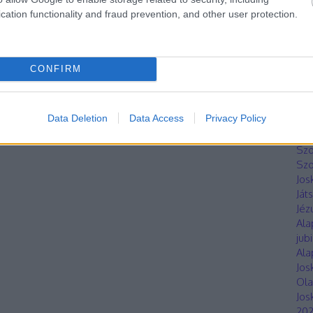
Hor
cation functionality and fraud prevention, and other user protection.
Sz
Hun
áll
201
CONFIRM
Jos
Bar
sze
Data Deletion
Data Access
Privacy Policy
LED
Szo
Sz
Szo
Jos
Ját
Jéz
Ala
jub
Ala
Jos
Ola
Jos
20