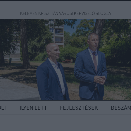
KELEMEN KRISZTIÁN VÁROSI KÉPVISELŐ BLOGJA
OLT
ILYEN LETT
FEJLESZTÉSEK
BESZÁ