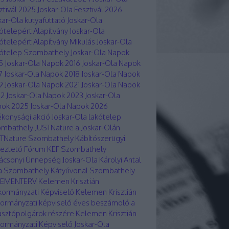
ztivál 2025
Joskar-Ola Fesztivál 2026
kar-Ola kutyafuttató
Joskar-Ola
ótelepért Alapítvány
Joskar-Ola
ótelepért Alapítvány Mikulás
Joskar-Ola
ótelep Szombathely
Joskar-Ola Napok
5
Joskar-Ola Napok 2016
Joskar-Ola Napok
7
Joskar-Ola Napok 2018
Joskar-Ola Napok
9
Joskar-Ola Napok 2021
Joskar-Ola Napok
22
Joskar-Ola Napok 2023
Joskar-Ola
ok 2025
Joskar-Ola Napok 2026
ékonysági akció Joskar-Ola lakótelep
ombathely
JUSTNature a Joskar-Olán
TNature Szombathely
Kábítószerügyi
eztető Fórum KEF Szombathely
ácsonyi Ünnepség Joskar-Ola
Károlyi Antal
a Szombathely
Kátyúvonal Szombathely
LEMENTERV
Kelemen Krisztián
ormányzati Képviselő
Kelemen Krisztián
ormányzati képviselő éves beszámoló a
asztópolgárok részére
Kelemen Krisztián
ormányzati Képviselő Joskar-Ola